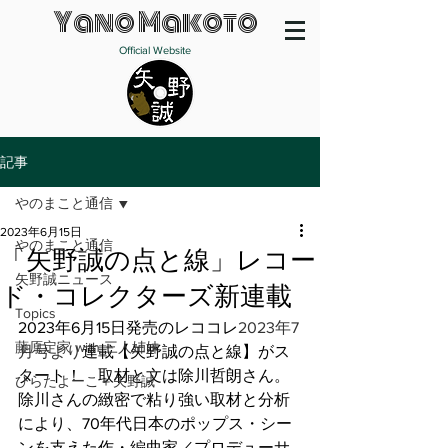
Yano Makoto
Official Website
記事
やのまこと通信
2023年6月15日
やのまこと通信
「矢野誠の点と線」レコー
矢野誠ニュース
ド・コレクターズ新連載
Topics
2023年6月15日発売のレココレ
2023年7
藤原定家 with 三人姉妹
月号より
連載【矢野誠の点と線】がス
タート！　取材と文は除川哲朗さん。
ひらたよーこ＋矢野誠
除川さんの緻密で粘り強い取材と分析
により、70年代日本のポップス・シー
ンを支えた作・編曲家／プロデューサ