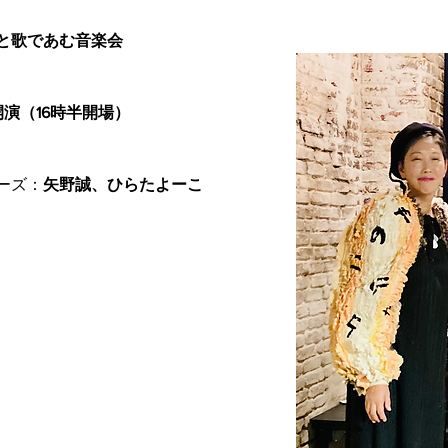
と歌であむ音楽会
時開演（16時半開場）
ーズ：
矢野誠、ひらたよーこ