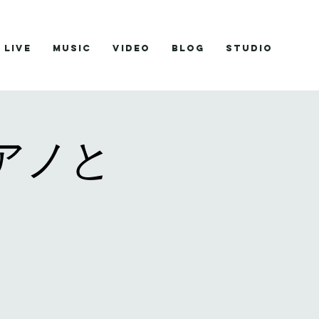
Live
Music
Video
Blog
studio
アノと