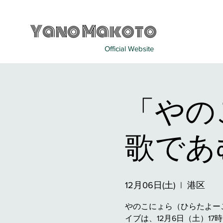
Yano Makoto
Official Website
「やの
歌であ
12月06日(土)
  |  
港区
やのこにょら（ひらたよーこ＋
イブは、12月6日（土）1