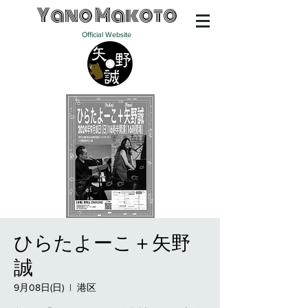
Yano Makoto
Official Website
ひらたよーこ＋矢野
誠
9月08日(日)
  |  
港区