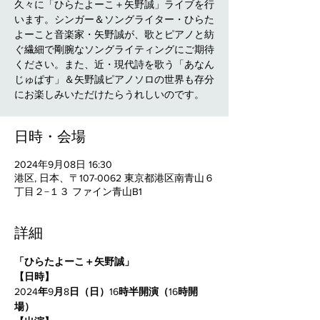
久々に「ひらたよーこ＋矢野誠」ライブを行
います。シンガー＆ソングライター・ひらた
よーこと音楽家・矢野誠が、歌とピアノと紡
ぐ繊細で剛腕なソングライティングにご期待
ください。また、近・現代詩を歌う「あなん
じゅぱす」＆矢野誠ピアノソロの世界も存分
にお楽しみいただけたらうれしいのです。
日時・会場
2024年9月08日 16:30
港区, 日本、〒107-0062 東京都港区南青山６
丁目２−１３ ファイン青山B1
詳細
「ひらたよーこ＋矢野誠」
【日時】
2024
年
9
月
8
日（日）
16
時半開演（
16
時開
場）